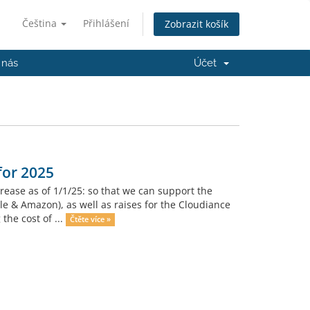
Čeština
Přihlášení
Zobrazit košík
 nás
Účet
for 2025
ease as of 1/1/25: so that we can support the
gle & Amazon), as well as raises for the Cloudiance
the cost of ...
Čtěte více »