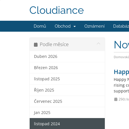
Cloudiance
Domů
Obchod
Oznámení
Databáz
No
Podle měsíce
Duben 2026
Domovská 
Březen 2026
Happy
listopad 2025
Happy N
rising c
Říjen 2025
support
29čt l
Červenec 2025
Jan 2025
listopad 2024