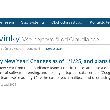
e řešení
Stav systému
Obchodní zástupci
Kontaktujte
vinky
Vše nejnovější od Cloudiance
stránka portálu
Oznámení
listopad 2024
 New Year! Changes as of 1/1/25, and plans 
ew Year from the Cloudiance team! Price increase, and also a decr
ost of software licensing, and hosting at top-tier data centers (Goo
 team, we're adding $2 to the cost of each mailbox, and decreasing 
istopad 2024