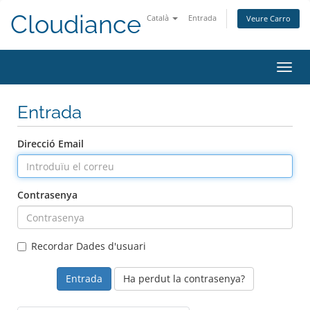
Cloudiance
Català
Entrada
Veure Carro
Canvi
Entrada
Direcció Email
Contrasenya
Recordar Dades d'usuari
Ha perdut la contrasenya?